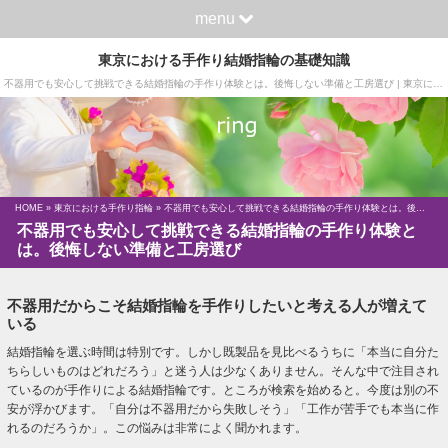
menu
東京における手作り結婚指輪の基礎知識
不器用でも安心して挑戦できる結婚指輪の手作り体験とは。後悔しない準備と工房選び | 東京における手作り結婚指輪の基礎知識
HOME
»
東京における手作り指輪
» 不器用でも安心して挑戦できる結婚指輪の手作り体験とは。後悔しない準備と工房選び
不器用でも安心して挑戦できる結婚指輪の手作り体験と
は。後悔しない準備と工房選び
不器用だからこそ結婚指輪を手作りしたいと考える人が増えて
いる
結婚指輪を選ぶ時間は特別です。しかし既製品を見比べるうちに「本当に自分た
ちらしいものはどれだろう」と迷う人は少なくありません。そんな中で注目され
ているのが手作りによる結婚指輪です。ところが検索を始めると。今度は別の不
安が浮かびます。「自分は不器用だから失敗しそう」「工作が苦手でも本当に作
れるのだろうか」。この悩みは非常によく聞かれます。