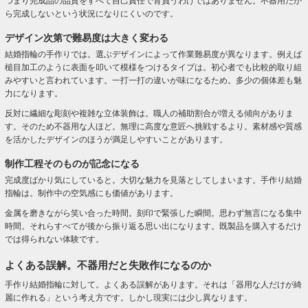
つまり完成品の品質をすべて自己責任で背負うわけではありません。不器用だか
ら完成しないという状況になりにくいのです。
デザイン次第で難易度は大きく変わる
結婚指輪の手作りでは。選ぶデザインによって作業難易度が異なります。例えば
槌目加工のように表面を叩いて模様をつけるタイプは。初心者でも比較的取り組
みやすいと言われています。一打一打の違いが味になるため。多少の個体差も魅
力になります。
反対に繊細な彫刻や複雑な立体装飾は。職人の補助割合が増える傾向がありま
す。そのため不器用な人ほど。無理に高度な意匠へ挑戦するより。素材感や質感
を活かしたデザインのほうが満足しやすいことがあります。
制作工程そのものが記念になる
完成度ばかり気にしていると。大切な魅力を見落としてしまいます。手作り結婚
指輪は。制作中の空気感にも価値があります。
金属を磨きながら笑い合った時間。刻印で緊張した瞬間。思わず無言になる集中
時間。それらすべてが後から振り返る思い出になります。既製品を購入するだけ
では得られない体験です。
よくある誤解。不器用だと失敗作になるのか
手作り結婚指輪に対して。よくある誤解があります。それは「器用な人だけが綺
麗に作れる」という考え方です。しかし現実には少し異なります。