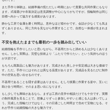
るのです。
また手作り体験は。結婚準備の慌ただしい時期において貴重な共同作業にもなり
ます。式場選びや衣装決定は意見調整が中心になりがちですが。指輪制作は同じ
目標へ向かって協力する感覚があります。
静かな工房で金属を磨く時間は。意外なほど穏やかです。会話が少なくても気ま
ずくありません。同じ方向を見ながら作業することで。自然な一体感が生まれま
す。
不安を抱えたままでも最初の一歩を踏み出していい
結婚指輪を手作りしたいと思いながら。不器用だからと諦める人は少なくありま
せん。しかし実際は。完璧な技術より「ふたりで作りたい」という気持ちのほう
が大切です。
もちろん既製品にも魅力があります。完成された美しさや安定感は大きな価値で
す。ただ。手作りにはそれとは異なる温度があります。完成品を見るたびに制作
中の空気を思い出せるのです。
不器用であることを隠す必要はありません。むしろ慎重に作業する姿や。互いに
助け合う時間が。そのまま思い出になります。
もし少しでも興味があるなら。まずは工房の見学や相談だけでも十分です。実際
の制作風景を見ることで。想像よりずっと参加しやすいと感じる人は多いでしょ
う。完成した指輪だけではなく。その日過ごした時間まで含めて宝物になる。そ
れが手作り結婚指輪の大きな魅力です。