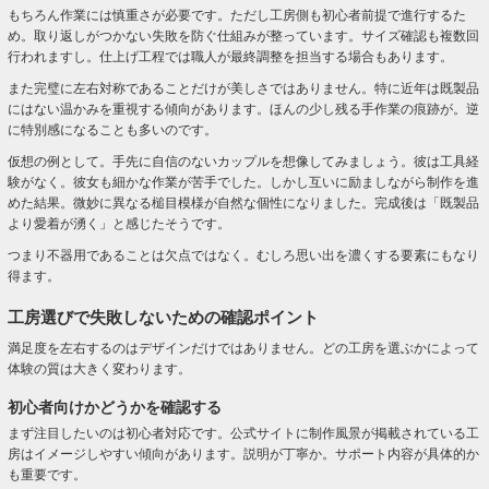
もちろん作業には慎重さが必要です。ただし工房側も初心者前提で進行するた
め。取り返しがつかない失敗を防ぐ仕組みが整っています。サイズ確認も複数回
行われますし。仕上げ工程では職人が最終調整を担当する場合もあります。
また完璧に左右対称であることだけが美しさではありません。特に近年は既製品
にはない温かみを重視する傾向があります。ほんの少し残る手作業の痕跡が。逆
に特別感になることも多いのです。
仮想の例として。手先に自信のないカップルを想像してみましょう。彼は工具経
験がなく。彼女も細かな作業が苦手でした。しかし互いに励ましながら制作を進
めた結果。微妙に異なる槌目模様が自然な個性になりました。完成後は「既製品
より愛着が湧く」と感じたそうです。
つまり不器用であることは欠点ではなく。むしろ思い出を濃くする要素にもなり
得ます。
工房選びで失敗しないための確認ポイント
満足度を左右するのはデザインだけではありません。どの工房を選ぶかによって
体験の質は大きく変わります。
初心者向けかどうかを確認する
まず注目したいのは初心者対応です。公式サイトに制作風景が掲載されている工
房はイメージしやすい傾向があります。説明が丁寧か。サポート内容が具体的か
も重要です。