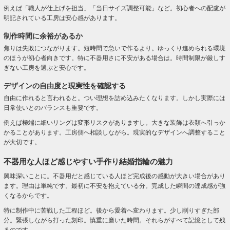
例えば「職人が仕上げを担当」「当日サイズ調整可能」など。初心者への配慮が
明記されている工房は安心感があります。
制作時間に余裕があるか
焦りは失敗につながります。短時間で急いで作るより。ゆっくり進められる環境
のほうが初心者向きです。特に不器用さに不安がある場合は。時間制限が厳しす
ぎない工房を選ぶと安心です。
デザインの自由度と現実性を確認する
自由に作れると言われると。つい理想を詰め込みたくなります。しかし実際には
日常使いとのバランスも重要です。
例えば極端に細いリングは変形リスクがありますし。大きな装飾は衣類へ引っか
かることがあります。工房側へ相談しながら。現実的なデザインへ調整すること
が大切です。
不器用な人ほど感じやすい手作り結婚指輪の魅力
興味深いことに。不器用だと感じている人ほど完成後の感動が大きい場合があり
ます。理由は単純です。最初に不安を抱えている分。完成した瞬間の達成感が強
くなるからです。
特に制作中に苦戦した工程ほど。後から愛着へ変わります。少し削りすぎた部
分。緊張しながら打った刻印。慎重に磨いた時間。それらがすべて記憶として残