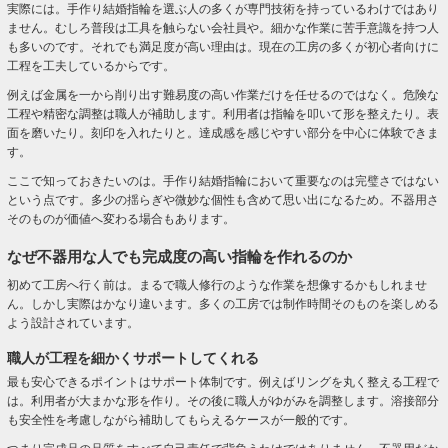
実際には。手作り結婚指輪を選ぶ人の多くが専門技術を持っているわけではあり
ません。むしろ普段は工具を触らない会社員や。細かな作業に苦手意識を持つ人
も多いのです。それでも満足度が高い理由は。現在の工房の多くが初心者向けに
工程を工夫しているからです。
例えば金属を一から削り出す難易度の高い作業だけを任せるのではなく。危険な
工程や精密な調整は職人が補助します。利用者は指輪を叩いて形を整えたり。表
面を磨いたり。刻印を入れたりと。達成感を感じやすい部分を中心に体験できま
す。
ここで知っておきたいのは。手作り結婚指輪において重要なのは完璧さではない
という点です。多少の揺らぎや微妙な個性も含めて思い出になるため。不器用さ
そのものが価値へ変わる場合もあります。
なぜ不器用な人でも完成度の高い指輪を作れるのか
初めて工房へ行く前は。まるで職人修行のような作業を想像するかもしれませ
ん。しかし実際はかなり違います。多くの工房では制作時間そのものを楽しめる
よう設計されています。
職人が工程を細かくサポートしてくれる
最も安心できるポイントはサポート体制です。例えばリングを丸く整える工程で
は。利用者が大まかな形を作り。その後に職人がゆがみを調整します。溶接部分
も安全性を考慮しながら補助してもらえるケースが一般的です。