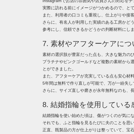
Instagramでお店の雰囲気や店員さんの対応
実際に訪れる前にイメージがつかめるので、と
また、利用者の口コミも重視し、仕上がりや接
さらに、有名人が利用した実績のある工房かど
参考にし、信頼できるかどうかの判断材料にし
7. 素材やアフターケアに
素材の選択肢が豊富だった点も、大きな魅力の
プラチナやピンクゴールドなど複数の素材から
とができました。
また、アフターケアが充実している点も安心材
5年間は無料で作り直しが可能で、万が一紛失し
さらに、サイズ直しや磨きが永年無料なのも、
8. 結婚指輪を使用してい
結婚指輪を使い始めた頃は、傷がつくのが気に
それでも、ふと指輪を見るたびに夫のことを思
正直、既製品の方が仕上がりは整っていて、宝