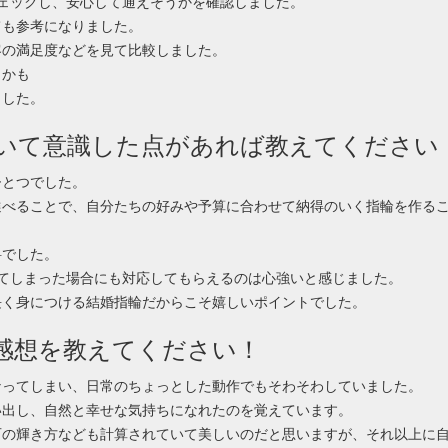
をチェックし、安心して通えそうかを確認しました。
ても参考になりました。
客の満足度などを見て比較しました。
うかも
ました。
ついて意識した点があれば教えてください
ひとつでした。
選べることで、自分たちの好みや予算に合わせて納得のいく指輪を作る
料でした。
てしまった場合にも対応してもらえるのは心強いと感じました。
長く身につける結婚指輪だからこそ嬉しいポイントでした。
る感想を教えてください！
なってしまい、日常のちょっとした動作でもそわそわしていました。
い出し、自然と幸せな気持ちになれたのを覚えています。
石の輝き方なども計算されていて美しいのだと思いますが、それ以上に