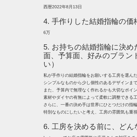
西暦2022年8月13日
4. 手作りした結婚指輪の
6万
5. お持ちの結婚指輪に決
面、予算面、好みのブラン
い）
私が手作りの結婚指輪をお願いする工房を選ん
シンプルなものから少し個性のあるデザインま
また、予算内で無理なく作れるかも大切なポイ
素材やダイヤの有無によって柔軟に調整できる
さらに、一番の決め手は世界にひとつだけの指
特別なものにしたいと考え、工房の雰囲気も重
6. 工房を決める前に、ど