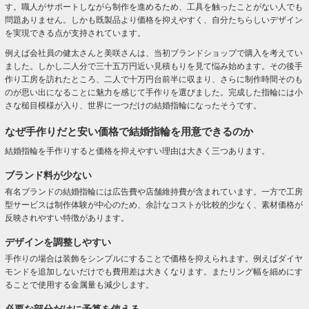
す。職人がサポートしながら制作を進めるため、工具を触ったことがない人でも
問題ありません。しかも既製品より価格を抑えやすく、自分たちらしいデザイン
を実現できる点が支持されています。
例えば会社員の健太さんと美咲さんは、当初ブランドショップで購入を考えてい
ました。しかし二人分で三十五万円近い見積もりを見て悩み始めます。その後手
作り工房を訪れたところ、二人で十万円台前半に収まり、さらに制作時間そのも
のが思い出になることに魅力を感じて手作りを選びました。完成した指輪には小
さな槌目模様が入り、世界に一つだけの結婚指輪になったそうです。
なぜ手作りだと安い価格で結婚指輪を用意できるのか
結婚指輪を手作りすると価格を抑えやすい理由は大きく三つあります。
ブランド料が少ない
有名ブランドの結婚指輪には広告費や店舗維持費が含まれています。一方で工房
型サービスは制作体験が中心のため、余計なコストが比較的少なく、素材価格が
反映されやすい特徴があります。
デザインを調整しやすい
手作りの場合は装飾をシンプルにすることで価格を抑えられます。例えばダイヤ
モンドを追加しないだけでも費用差は大きくなります。またリング幅を細めにす
ることで使用する金属量も減少します。