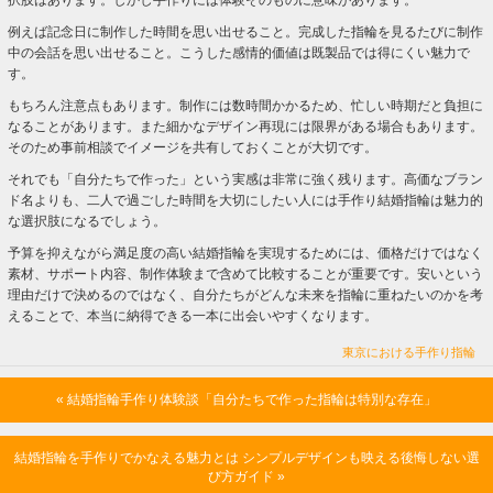
択肢はあります。しかし手作りには体験そのものに意味があります。
例えば記念日に制作した時間を思い出せること。完成した指輪を見るたびに制作
中の会話を思い出せること。こうした感情的価値は既製品では得にくい魅力で
す。
もちろん注意点もあります。制作には数時間かかるため、忙しい時期だと負担に
なることがあります。また細かなデザイン再現には限界がある場合もあります。
そのため事前相談でイメージを共有しておくことが大切です。
それでも「自分たちで作った」という実感は非常に強く残ります。高価なブラン
ド名よりも、二人で過ごした時間を大切にしたい人には手作り結婚指輪は魅力的
な選択肢になるでしょう。
予算を抑えながら満足度の高い結婚指輪を実現するためには、価格だけではなく
素材、サポート内容、制作体験まで含めて比較することが重要です。安いという
理由だけで決めるのではなく、自分たちがどんな未来を指輪に重ねたいのかを考
えることで、本当に納得できる一本に出会いやすくなります。
東京における手作り指輪
« 結婚指輪手作り体験談「自分たちで作った指輪は特別な存在」
結婚指輪を手作りでかなえる魅力とは シンプルデザインも映える後悔しない選
び方ガイド »