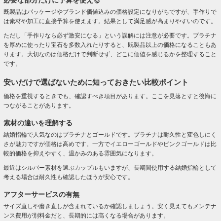
必要な部分だけに予算を使える
既製品はパッケージやブランド価値込みの価格設定になりがちですが、手作りで
は素材や加工に直接予算を使えます。結果として満足感が高まりやすいのです。
ただし「手作りなら必ず激安になる」という誤解には注意が必要です。プラチナ
を厚めに使ったり宝石を多数入れたりすると、既製品以上の価格になることもあ
ります。大切なのは価格だけで判断せず、どこに価値を感じるかを整理すること
です。
安いだけで選ばないために知っておきたい比較ポイント
価格を重視するときでも、確認すべき項目があります。ここを見落とすと後悔に
つながることがあります。
素材の違いを理解する
結婚指輪で人気なのはプラチナとゴールドです。プラチナは耐久性と変色しにく
さが魅力ですが価格は高めです。一方でイエローゴールドやピンクゴールドは比
較的価格を抑えやすく、温かみのある雰囲気になります。
最近はシルバー素材を選ぶカップルもいますが、長期間使用する結婚指輪として
考える場合は耐久性も確認したほうが安心です。
アフターサービスの有無
サイズ直しや磨き直しが含まれているか確認しましょう。安く見えてもメンテナ
ンス費用が別料金だと、長期的には高くなる場合があります。