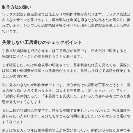
制作方法の違い
ワックス製法と鍛造製法では仕上がりや制作体験が異なります。ワックス製法は
自由なデザインが作りやすく、鍛造製法は金属を叩きながら作るため耐久性に優
れています。シンプルな結婚指輪を安く作りたい場合は鍛造製法を選ぶ人も増え
ています。
失敗しない工房選びのチェックポイント
手作り結婚指輪を成功させるには工房選びが重要です。料金だけで即決すると、
完成後にイメージとの差を感じることがあります。
まず確認したいのは料金表示の明確さです。基本料金だけ安く見えても、実際に
は加工費や刻印費が追加される場合があります。見積もり時点で総額を確認する
ことが大切です。
次に見るべきなのが制作サポートです。初心者向けの説明が丁寧かどうかで、当
日の安心感が大きく変わります。口コミを見る際は「楽しかった」だけでなく
「説明が具体的だった」「不器用でも完成した」といった内容を参考にすると実
態が見えやすくなります。
また工房の雰囲気も重要です。静かな空間で集中したい人もいれば、写真撮影を
楽しみたい人もいます。自分たちがどんな時間を過ごしたいかを考えると選びや
すくなります。
例えばあるカップルは価格重視で工房を選びましたが、制作説明が短く途中で不