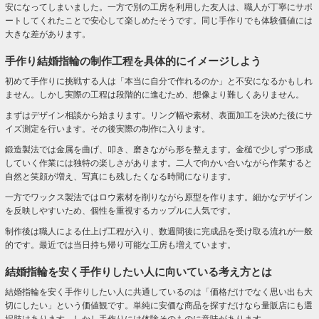
安になってしまいました。一方で別の工房を利用した友人は、職人が丁寧にサポ
ートしてくれたことで安心して楽しめたそうです。同じ手作りでも体験価値には
大きな差があります。
手作り結婚指輪の制作工程を具体的にイメージしよう
初めて手作りに挑戦する人は「本当に自分で作れるのか」と不安になるかもしれ
ません。しかし実際の工程は段階的に進むため、想像より難しくありません。
まずはデザイン相談から始まります。リング幅や素材、表面加工を決めた後にサ
イズ測定を行います。その後実際の制作に入ります。
鍛造製法では金属を曲げ、叩き、磨きながら形を整えます。金槌で少しずつ形成
していく作業には独特の楽しさがあります。二人で向かい合いながら作業すると
自然と笑顔が増え、写真にも残したくなる時間になります。
一方でワックス製法ではロウ素材を削りながら原型を作ります。細かなデザイン
を反映しやすいため、個性を重視するカップルに人気です。
制作後は職人による仕上げ工程が入り、数週間後に完成品を受け取る流れが一般
的です。最近では当日持ち帰り可能な工房も増えています。
結婚指輪を安く手作りしたい人に向いている考え方とは
結婚指輪を安く手作りしたい人に共通しているのは「価格だけでなく思い出も大
切にしたい」という価値観です。単純に安価な商品を探すだけなら量販店にも選