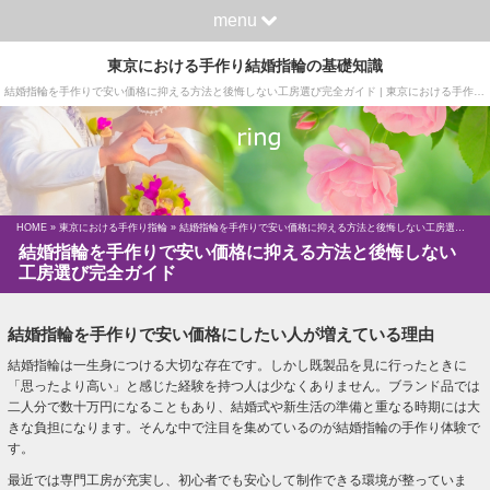
menu
東京における手作り結婚指輪の基礎知識
結婚指輪を手作りで安い価格に抑える方法と後悔しない工房選び完全ガイド | 東京における手作り結婚指輪の基礎知識
HOME
»
東京における手作り指輪
» 結婚指輪を手作りで安い価格に抑える方法と後悔しない工房選び完全ガイド
結婚指輪を手作りで安い価格に抑える方法と後悔しない
工房選び完全ガイド
結婚指輪を手作りで安い価格にしたい人が増えている理由
結婚指輪は一生身につける大切な存在です。しかし既製品を見に行ったときに
「思ったより高い」と感じた経験を持つ人は少なくありません。ブランド品では
二人分で数十万円になることもあり、結婚式や新生活の準備と重なる時期には大
きな負担になります。そんな中で注目を集めているのが結婚指輪の手作り体験で
す。
最近では専門工房が充実し、初心者でも安心して制作できる環境が整っていま